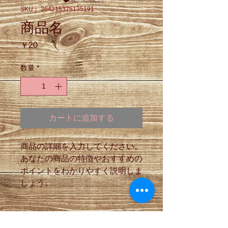
SKU： 364215375135191
商品名
価
￥20
格
数量
*
カートに追加する
商品の詳細を入力してください。
あなたの商品の特徴やおすすめの
ポイントをわかりやすく説明しま
しょう。
商品情報