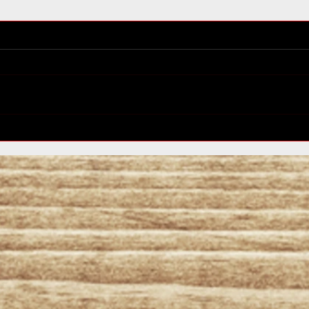
めざましテレビ取材
ツイ
ーア
しま